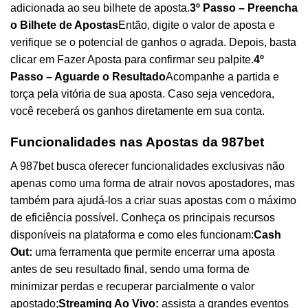
adicionada ao seu bilhete de aposta.
3º Passo – Preencha
o Bilhete de Apostas
Então, digite o valor de aposta e
verifique se o potencial de ganhos o agrada. Depois, basta
clicar em Fazer Aposta para confirmar seu palpite.
4º
Passo – Aguarde o Resultado
Acompanhe a partida e
torça pela vitória de sua aposta. Caso seja vencedora,
você receberá os ganhos diretamente em sua conta.
Funcionalidades nas Apostas da 987bet
A 987bet busca oferecer funcionalidades exclusivas não
apenas como uma forma de atrair novos apostadores, mas
também para ajudá-los a criar suas apostas com o máximo
de eficiência possível. Conheça os principais recursos
disponíveis na plataforma e como eles funcionam:
Cash
Out:
uma ferramenta que permite encerrar uma aposta
antes de seu resultado final, sendo uma forma de
minimizar perdas e recuperar parcialmente o valor
apostado;
Streaming Ao Vivo:
assista a grandes eventos