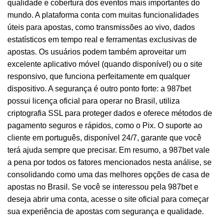
qualidade e cobertura dos eventos mais importantes do
mundo. A plataforma conta com muitas funcionalidades
úteis para apostas, como transmissões ao vivo, dados
estatísticos em tempo real e ferramentas exclusivas de
apostas. Os usuários podem também aproveitar um
excelente aplicativo móvel (quando disponível) ou o site
responsivo, que funciona perfeitamente em qualquer
dispositivo. A segurança é outro ponto forte: a 987bet
possui licença oficial para operar no Brasil, utiliza
criptografia SSL para proteger dados e oferece métodos de
pagamento seguros e rápidos, como o Pix. O suporte ao
cliente em português, disponível 24/7, garante que você
terá ajuda sempre que precisar. Em resumo, a 987bet vale
a pena por todos os fatores mencionados nesta análise, se
consolidando como uma das melhores opções de casa de
apostas no Brasil. Se você se interessou pela 987bet e
deseja abrir uma conta, acesse o site oficial para começar
sua experiência de apostas com segurança e qualidade.