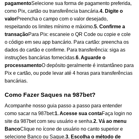
pagamento
Selecione sua forma de pagamento preferida,
como Pix, cartão ou transferência bancária.
4. Digite o
valor
Preencha o campo com o valor desejado,
respeitando os limites mínimo e máximo.
5. Confirme a
transação
Para Pix: escaneie o QR Code ou copie e cole
o código em seu app bancário. Para cartão: preencha os
dados do cartão e confirme. Para transferência: siga as
instruções bancárias fornecidas.
6. Aguarde o
processamento
O depósito geralmente é instantâneo para
Pix e cartão, ou pode levar até 4 horas para transferências
bancárias.
Como Fazer Saques na 987bet?
Acompanhe nosso guia passo a passo para entender
como sacar na 987bet:
1. Acesse sua conta
Faça login no
site da 987bet com seu usuário e senha.
2. Vá ao menu
Banco
Clique no ícone de usuário no canto superior e
selecione Banco ou Saque.
3. Escolha o método de