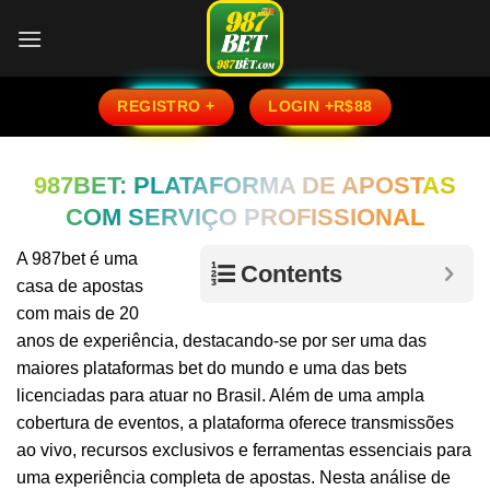
Skip
to
content
REGISTRO +
LOGIN +R$88
987BET: PLATAFORMA DE APOSTAS
COM SERVIÇO PROFISSIONAL
A 987bet é uma
Contents
casa de apostas
com mais de 20
anos de experiência, destacando-se por ser uma das
maiores plataformas bet do mundo e uma das bets
licenciadas para atuar no Brasil. Além de uma ampla
cobertura de eventos, a plataforma oferece transmissões
ao vivo, recursos exclusivos e ferramentas essenciais para
uma experiência completa de apostas. Nesta análise de