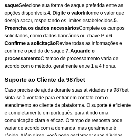
saque
Selecione sua forma de saque preferida entre as
opções disponíveis.
4. Digite o valor
Informe o valor que
deseja sacar, respeitando os limites estabelecidos.
5.
Preencha os dados necessários
Complete os campos
solicitados, como dados bancários ou chave Pix.
6.
Confirme a solicitação
Revise todas as informações e
confirme o pedido de saque.
7. Aguarde o
processamento
O tempo de processamento varia de
acordo com o método, geralmente entre 1 a 4 horas.
Suporte ao Cliente da 987bet
Caso precise de ajuda durante suas atividades na 987bet,
sinta-se à vontade para entrar em contato com o
atendimento ao cliente da plataforma. O suporte é eficiente
e completamente em português, garantindo uma
comunicação clara e eficaz. O tempo de resposta pode
variar de acordo com a demanda, mas geralmente é
rápido. Além disso, você pode esclarecer suas dúvidas