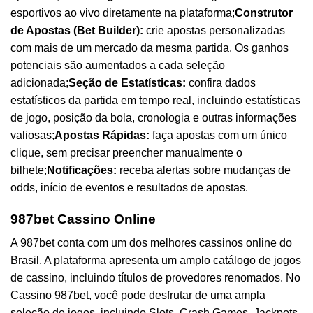
esportivos ao vivo diretamente na plataforma;
Construtor
de Apostas (Bet Builder):
crie apostas personalizadas
com mais de um mercado da mesma partida. Os ganhos
potenciais são aumentados a cada seleção
adicionada;
Seção de Estatísticas:
confira dados
estatísticos da partida em tempo real, incluindo estatísticas
de jogo, posição da bola, cronologia e outras informações
valiosas;
Apostas Rápidas:
faça apostas com um único
clique, sem precisar preencher manualmente o
bilhete;
Notificações:
receba alertas sobre mudanças de
odds, início de eventos e resultados de apostas.
987bet Cassino Online
A 987bet conta com um dos melhores cassinos online do
Brasil. A plataforma apresenta um amplo catálogo de jogos
de cassino, incluindo títulos de provedores renomados. No
Cassino 987bet, você pode desfrutar de uma ampla
seleção de jogos, incluindo Slots, Crash Games, Jackpots,