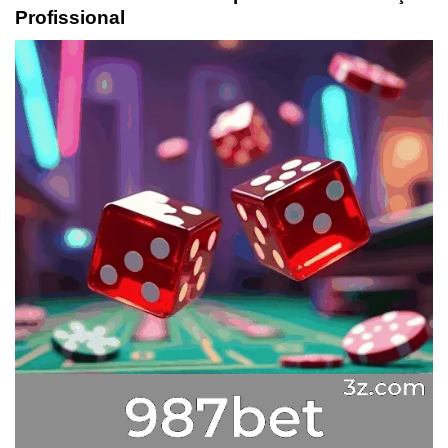
Profissional