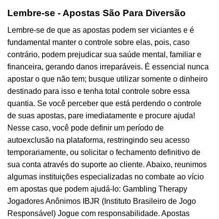
Lembre-se - Apostas São Para Diversão
Lembre-se de que as apostas podem ser viciantes e é
fundamental manter o controle sobre elas, pois, caso
contrário, podem prejudicar sua saúde mental, familiar e
financeira, gerando danos irreparáveis. É essencial nunca
apostar o que não tem; busque utilizar somente o dinheiro
destinado para isso e tenha total controle sobre essa
quantia. Se você perceber que está perdendo o controle
de suas apostas, pare imediatamente e procure ajuda!
Nesse caso, você pode definir um período de
autoexclusão na plataforma, restringindo seu acesso
temporariamente, ou solicitar o fechamento definitivo de
sua conta através do suporte ao cliente. Abaixo, reunimos
algumas instituições especializadas no combate ao vício
em apostas que podem ajudá-lo: Gambling Therapy
Jogadores Anônimos IBJR (Instituto Brasileiro de Jogo
Responsável) Jogue com responsabilidade. Apostas