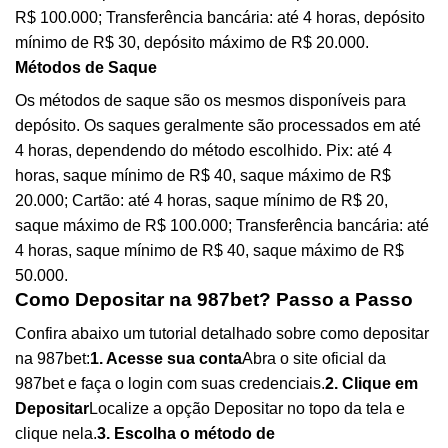
R$ 100.000; Transferência bancária: até 4 horas, depósito
mínimo de R$ 30, depósito máximo de R$ 20.000.
Métodos de Saque
Os métodos de saque são os mesmos disponíveis para
depósito. Os saques geralmente são processados em até
4 horas, dependendo do método escolhido. Pix: até 4
horas, saque mínimo de R$ 40, saque máximo de R$
20.000; Cartão: até 4 horas, saque mínimo de R$ 20,
saque máximo de R$ 100.000; Transferência bancária: até
4 horas, saque mínimo de R$ 40, saque máximo de R$
50.000.
Como Depositar na 987bet? Passo a Passo
Confira abaixo um tutorial detalhado sobre como depositar
na 987bet:
1. Acesse sua conta
Abra o site oficial da
987bet e faça o login com suas credenciais.
2. Clique em
Depositar
Localize a opção Depositar no topo da tela e
clique nela.
3. Escolha o método de