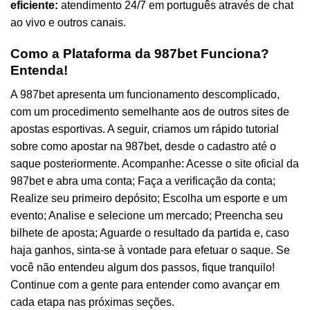
eficiente:
atendimento 24/7 em português através de chat
ao vivo e outros canais.
Como a Plataforma da 987bet Funciona?
Entenda!
A 987bet apresenta um funcionamento descomplicado,
com um procedimento semelhante aos de outros sites de
apostas esportivas. A seguir, criamos um rápido tutorial
sobre como apostar na 987bet, desde o cadastro até o
saque posteriormente. Acompanhe: Acesse o site oficial da
987bet e abra uma conta; Faça a verificação da conta;
Realize seu primeiro depósito; Escolha um esporte e um
evento; Analise e selecione um mercado; Preencha seu
bilhete de aposta; Aguarde o resultado da partida e, caso
haja ganhos, sinta-se à vontade para efetuar o saque. Se
você não entendeu algum dos passos, fique tranquilo!
Continue com a gente para entender como avançar em
cada etapa nas próximas seções.