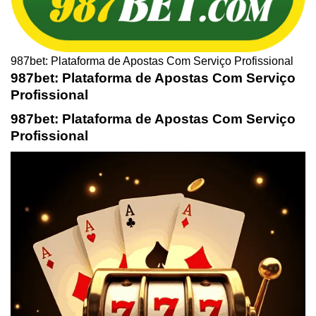
987bet: Plataforma de Apostas Com Serviço Profissional
987bet: Plataforma de Apostas Com Serviço
Profissional
987bet: Plataforma de Apostas Com Serviço
Profissional